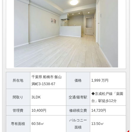
千葉県 船橋市 飯山
所在地
価格
1,999 万円
満町3-1538-67
◆京成松戸線「薬園
間取り
3LDK
交通/最寄駅
台」駅徒歩12分
管理費
10,400円
修繕積立費
14,720円
バルコニー
専有面積
60.58㎡
13.50㎡
面積