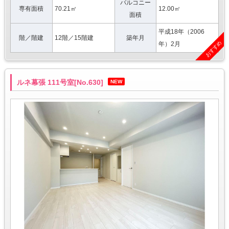
バルコニー
専有面積
70.21㎡
12.00㎡
面積
平成18年（2006
階／階建
12階／15階建
築年月
おすすめ
年）2月
ルネ幕張 111号室[No.630]
NEW