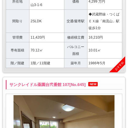
所在地
価格
4,299 万円
山3-1-6
◆武蔵野線・つくば
間取り
2SLDK
交通/最寄駅
ＥＸ線「南流山」駅
徒歩1分
管理費
11,420円
修繕積立費
16,210円
バルコニー
専有面積
70.12㎡
10.01㎡
面積
おすすめ
階／階建
1階／11階建
築年月
1986年5月
サンクレイドル薬園台弐番館 107[No.645]
NEW