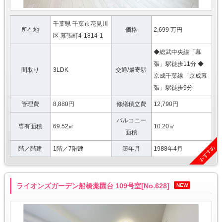
千葉県 千葉市花見川
所在地
価格
2,699 万円
区 幕張町4-1814-1
◆総武中央線「幕
張」駅徒歩11分 ◆
間取り
3LDK
交通/最寄駅
京成千葉線「京成幕
張」駅徒歩9分
管理費
8,880円
修繕積立費
12,790円
バルコニー
専有面積
69.52㎡
10.20㎡
面積
おすすめ
階／階建
1階／7階建
築年月
1988年4月
ライオンズガーデン船橋薬園台 109号室[No.628]
NEW