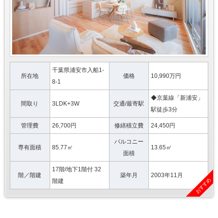
千葉県浦安市入船1-
所在地
価格
10,990万円
8-1
◆京葉線「新浦安」
間取り
3LDK+3W
交通/最寄駅
駅徒歩3分
管理費
26,700円
修繕積立費
24,450円
バルコニー
専有面積
85.77㎡
13.65㎡
面積
17階/地下1階付 32
階／階建
築年月
2003年11月
おすすめ
階建