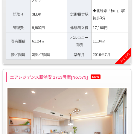
2-9-2
◆北総線「秋山」駅
間取り
3LDK
交通/最寄駅
徒歩3分
管理費
9,900円
修繕積立費
17,160円
バルコニー
専有面積
61.24㎡
11.34㎡
面積
おすすめ
階／階建
3階／7階建
築年月
2016年7月
エアレジデンス新浦安 1713号室[No.579]
NEW