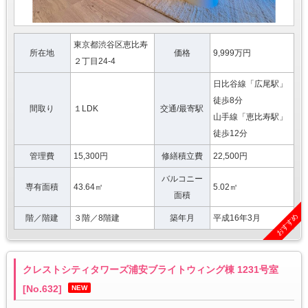
東京都渋谷区恵比寿
所在地
価格
9,999万円
２丁目24-4
日比谷線「広尾駅」
徒歩8分
間取り
１LDK
交通/最寄駅
山手線「恵比寿駅」
徒歩12分
管理費
15,300円
修繕積立費
22,500円
バルコニー
専有面積
43.64㎡
5.02㎡
面積
おすすめ
階／階建
３階／8階建
築年月
平成16年3月
クレストシティタワーズ浦安ブライトウィング棟 1231号室
[No.632]
NEW