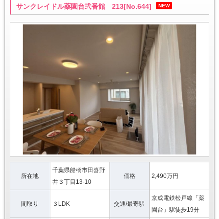
サンクレイドル薬園台弐番館 213[No.644]
NEW
千葉県船橋市田喜野
所在地
価格
2,490万円
井３丁目13-10
京成電鉄松戸線「薬
間取り
３LDK
交通/最寄駅
園台」駅徒歩19分