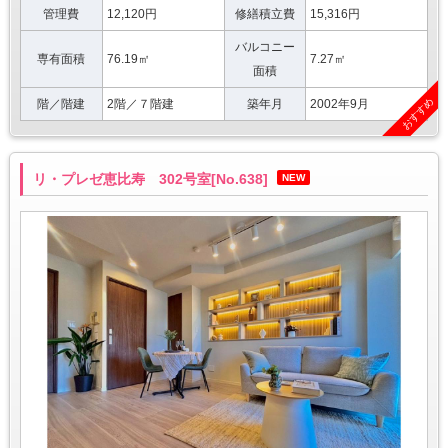
管理費
12,120円
修繕積立費
15,316円
バルコニー
専有面積
76.19㎡
7.27㎡
面積
おすすめ
階／階建
2階／７階建
築年月
2002年9月
リ・プレゼ恵比寿 302号室[No.638]
NEW