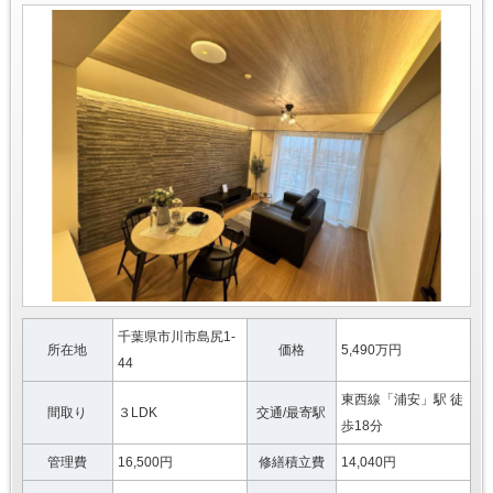
千葉県市川市島尻1-
所在地
価格
5,490万円
44
東西線「浦安」駅 徒
間取り
３LDK
交通/最寄駅
歩18分
管理費
16,500円
修繕積立費
14,040円