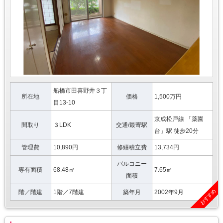
船橋市田喜野井３丁
所在地
価格
1,500万円
目13-10
京成松戸線 「薬園
間取り
３LDK
交通/最寄駅
台」駅 徒歩20分
管理費
10,890円
修繕積立費
13,734円
バルコニー
専有面積
68.48㎡
7.65㎡
面積
おすすめ
階／階建
1階／7階建
築年月
2002年9月