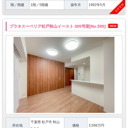
おすすめ
階／階建
1階／5階建
築年月
1992年5月
プラネスーペリア松戸秋山イースト 305号室[No.595]
NEW
千葉県 松戸市 秋山
所在地
価格
3,598万円