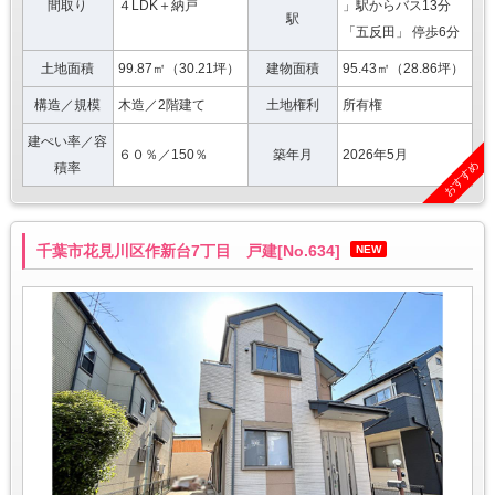
間取り
４LDK＋納戸
」駅からバス13分
駅
「五反田」 停歩6分
土地面積
99.87㎡（30.21坪）
建物面積
95.43㎡（28.86坪）
構造／規模
木造／2階建て
土地権利
所有権
建ぺい率／容
６０％／150％
築年月
2026年5月
おすすめ
積率
千葉市花見川区作新台7丁目 戸建[No.634]
NEW