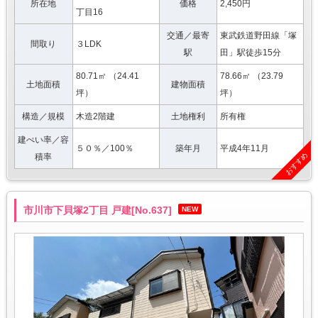
所在地
価格
2,450円
丁目16
交通／最寄
東武鉄道野田線「塚
間取り
３LDK
駅
田」駅徒歩15分
80.71㎡ （24.41
78.66㎡ （23.79
土地面積
建物面積
坪）
坪）
構造／規模
木造2階建
土地権利
所有権
建ぺい率／容
５０％／100％
築年月
平成4年11月
おすすめ
積率
市川市下貝塚2丁目 戸建[No.637]
NEW