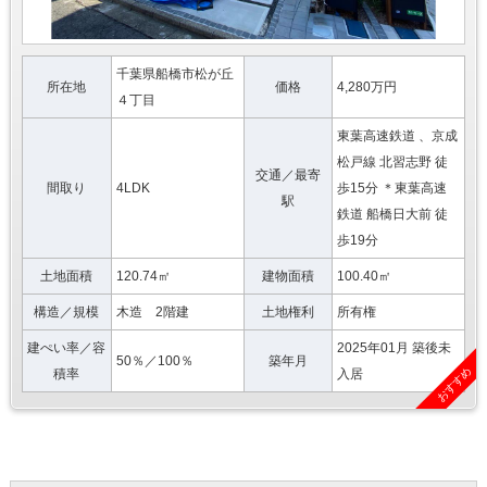
千葉県船橋市松が丘
所在地
価格
4,280万円
４丁目
東葉高速鉄道 、京成
松戸線 北習志野 徒
交通／最寄
間取り
4LDK
歩15分 ＊東葉高速
駅
鉄道 船橋日大前 徒
歩19分
土地面積
120.74㎡
建物面積
100.40㎡
構造／規模
木造 2階建
土地権利
所有権
建ぺい率／容
2025年01月 築後未
50％／100％
築年月
おすすめ
積率
入居