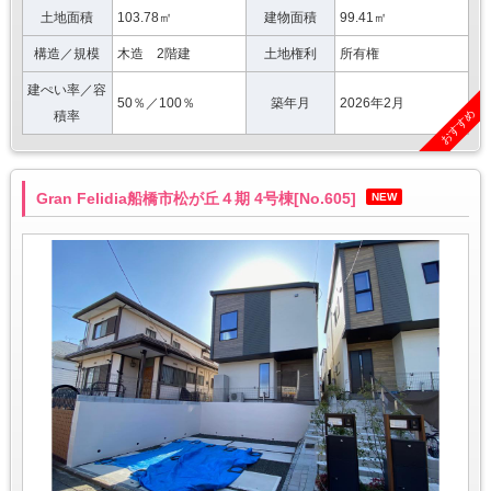
土地面積
103.78㎡
建物面積
99.41㎡
構造／規模
木造 2階建
土地権利
所有権
建ぺい率／容
50％／100％
築年月
2026年2月
おすすめ
積率
Gran Felidia船橋市松が丘４期 4号棟[No.605]
NEW