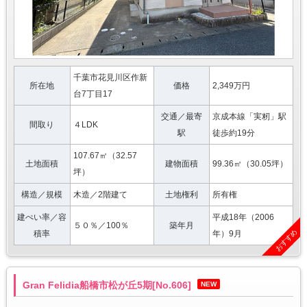
千葉市花見川区作新
所在地
価格
2,349万円
台7丁目17
交通／最寄
京成本線「実籾」駅
間取り
４LDK
駅
徒歩約19分
107.67㎡（32.57
土地面積
建物面積
99.36㎡（30.05坪）
坪）
構造／規模
木造／2階建て
土地権利
所有権
建ぺい率／容
平成18年（2006
５０％／100％
築年月
おすすめ
積率
年）9月
Gran Felidia船橋市松が丘5期[No.606]
NEW