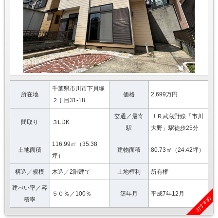
千葉県市川市下貝塚
所在地
価格
2,699万円
２丁目31-18
交通／最寄
ＪＲ武蔵野線「市川
間取り
３LDK
駅
大野」駅徒歩25分
116.99㎡（35.38
土地面積
建物面積
80.73㎡（24.42坪）
坪）
構造／規模
木造／2階建て
土地権利
所有権
建ぺい率／容
５０％／100％
築年月
平成7年12月
おすすめ
積率