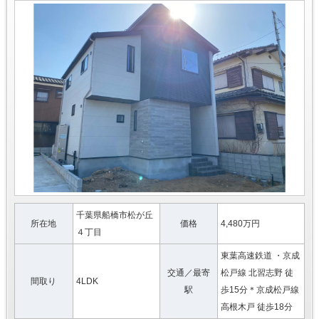
千葉県船橋市松が丘
所在地
価格
4,480万円
４丁目
東葉高速鉄道 ・京成
交通／最寄
松戸線 北習志野 徒
間取り
4LDK
駅
歩15分＊京成松戸線
高根木戸 徒歩18分