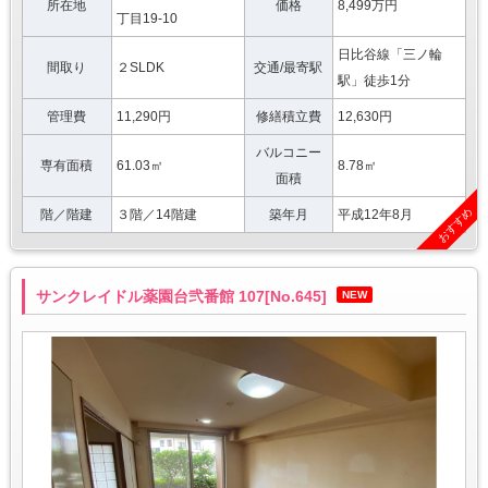
所在地
価格
8,499万円
丁目19-10
日比谷線「三ノ輪
間取り
２SLDK
交通/最寄駅
駅」徒歩1分
管理費
11,290円
修繕積立費
12,630円
バルコニー
専有面積
61.03㎡
8.78㎡
面積
おすすめ
階／階建
３階／14階建
築年月
平成12年8月
サンクレイドル薬園台弐番館 107[No.645]
NEW