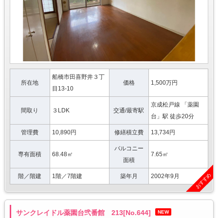
船橋市田喜野井３丁
所在地
価格
1,500万円
目13-10
京成松戸線 「薬園
間取り
３LDK
交通/最寄駅
台」駅 徒歩20分
管理費
10,890円
修繕積立費
13,734円
バルコニー
専有面積
68.48㎡
7.65㎡
面積
おすすめ
階／階建
1階／7階建
築年月
2002年9月
サンクレイドル薬園台弐番館 213[No.644]
NEW