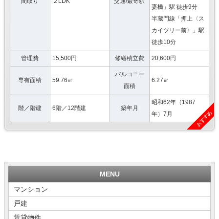
間取り
２LDK
交通/最寄駅
妻橋」駅 徒歩9分
半蔵門線「押上〈ス
カイツリー前〉」駅
徒歩10分
管理費
15,500円
修繕積立費
20,600円
バルコニー
専有面積
59.76㎡
6.27㎡
面積
昭和62年（1987
階／階建
6階／12階建
築年月
おすすめ
年）7月
MENU
マンション
戸建
賃貸物件