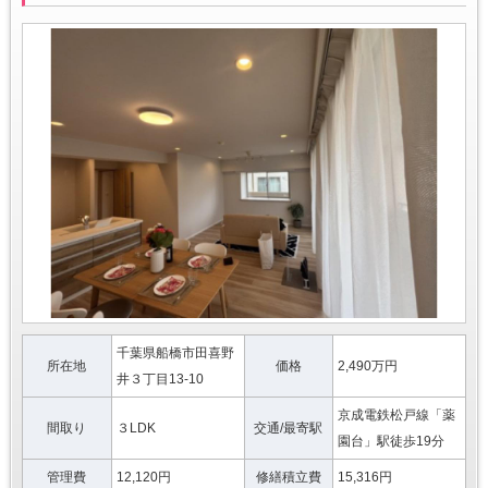
千葉県船橋市田喜野
所在地
価格
2,490万円
井３丁目13-10
京成電鉄松戸線「薬
間取り
３LDK
交通/最寄駅
園台」駅徒歩19分
管理費
12,120円
修繕積立費
15,316円