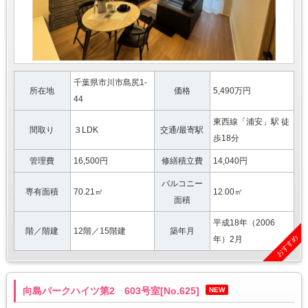
千葉県市川市島尻1-
所在地
価格
5,490万円
44
東西線「浦安」駅 徒
間取り
３LDK
交通/最寄駅
歩18分
管理費
16,500円
修繕積立費
14,040円
バルコニー
専有面積
70.21㎡
12.00㎡
面積
平成18年（2006
階／階建
12階／15階建
築年月
おすすめ
年）2月
向島パークハイツ第2 603号室[No.625]
NEW