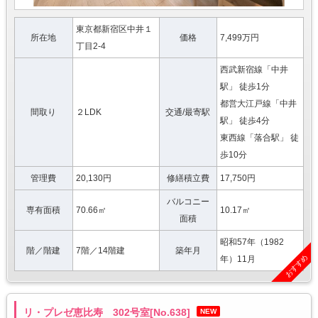
東京都新宿区中井１
所在地
価格
7,499万円
丁目2-4
西武新宿線「中井
駅」 徒歩1分
都営大江戸線「中井
間取り
２LDK
交通/最寄駅
駅」 徒歩4分
東西線「落合駅」 徒
歩10分
管理費
20,130円
修繕積立費
17,750円
バルコニー
専有面積
70.66㎡
10.17㎡
面積
昭和57年（1982
階／階建
7階／14階建
築年月
おすすめ
年）11月
リ・プレゼ恵比寿 302号室[No.638]
NEW