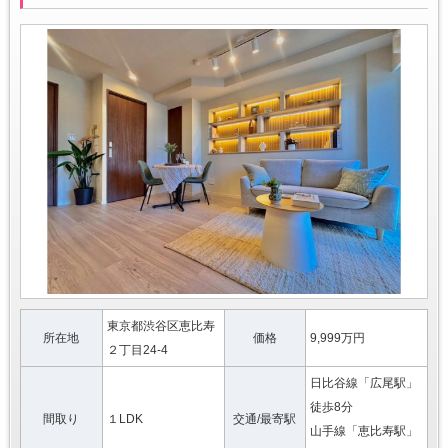
東京都渋谷区恵比寿
所在地
価格
9,999万円
２丁目24-4
日比谷線「広尾駅」
徒歩8分
間取り
１LDK
交通/最寄駅
山手線「恵比寿駅」