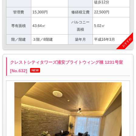
徒歩12分
管理費
15,300円
修繕積立費
22,500円
バルコニー
専有面積
43.64㎡
5.02㎡
面積
おすすめ
階／階建
３階／8階建
築年月
平成16年3月
クレストシティタワーズ浦安ブライトウィング棟 1231号室
[No.632]
NEW