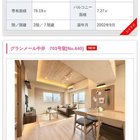
バルコニー
専有面積
76.19㎡
7.27㎡
面積
おすすめ
階／階建
2階／７階建
築年月
2002年9月
グランメール中井 703号室[No.640]
NEW