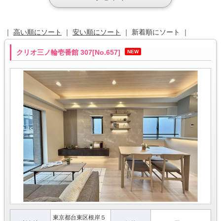
｜
高い順にソート
｜
安い順にソート
｜ 新着順にソート ｜
クリオ三ノ輪壱番館 307[No.657]
NEW
東京都台東区根岸５