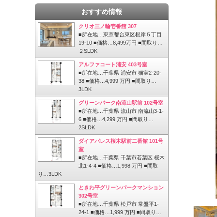
おすすめ情報
クリオ三ノ輪壱番館 307
■所在地…東京都台東区根岸５丁目
19-10 ■価格…8,499万円 ■間取り…
２SLDK
アルファコート浦安 403号室
■所在地…千葉県 浦安市 猫実2-20-
38 ■価格…4,999 万円 ■間取り…
3LDK
グリーンパーク南流山駅前 102号室
■所在地…千葉県 流山市 南流山3-1-
6 ■価格…4,299 万円 ■間取り…
2SLDK
ダイアパレス桜木駅前二番館 101号
室
■所在地…千葉県 千葉市若葉区 桜木
北1-4-4 ■価格…1,998 万円 ■間取
り…3LDK
ときわ平グリーンパークマンション
302号室
■所在地…千葉県 松戸市 常盤平1-
24-1 ■価格…1,999 万円 ■間取り…