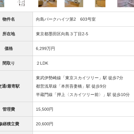
物件名
向島パークハイツ第2 603号室
所在地
東京都墨田区向島３丁目2-5
価格
6,299万円
間取り
２LDK
東武伊勢崎線「東京スカイツリー」駅 徒歩7分
交通/最寄駅
都営浅草線「本所吾妻橋」駅 徒歩9分
半蔵門線「押上〈スカイツリー前〉」駅 徒歩10分
管理費
15,500円
修繕積立費
20,600円