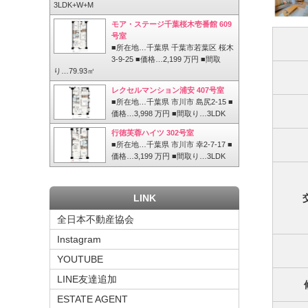
3LDK+W+M
モア・ステージ千葉桜木壱番館 609
号室
■所在地…千葉県 千葉市若葉区 桜木
3-9-25 ■価格…2,199 万円 ■間取
り…79.93㎡
レクセルマンション浦安 407号室
■所在地…千葉県 市川市 島尻2-15 ■
価格…3,998 万円 ■間取り…3LDK
行徳芙蓉ハイツ 302号室
■所在地…千葉県 市川市 幸2-7-17 ■
価格…3,199 万円 ■間取り…3LDK
LINK
全日本不動産協会
Instagram
YOUTUBE
LINE友達追加
ESTATE AGENT