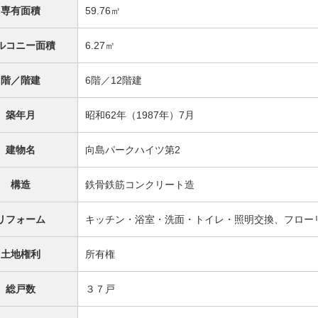
専有面積
59.76㎡
ルコニー面積
6.27㎡
階／階建
6階／12階建
築年月
昭和62年（1987年）7月
建物名
向島パークハイツ第2
構造
鉄骨鉄筋コンクリート造
リフォーム
キッチン・浴室・洗面・トイレ・照明交換、フロー
土地権利
所有権
総戸数
３７戸