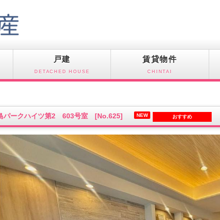
戸建
賃貸物件
DETACHED HOUSE
CHINTAI
島パークハイツ第2 603号室 [No.625]
NEW
おすすめ